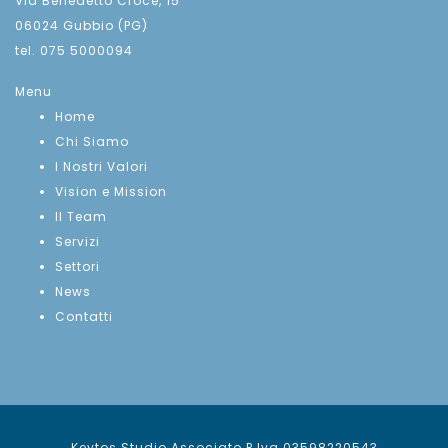
Via Benedetto Croce, 15
06024 Gubbio (PG)
tel. 075 5000094
Menu
Home
Chi Siamo
I Nostri Valori
Vision e Mission
Il Team
Servizi
Settori
News
Contatti
Keytos Studio Associato P.Iva 03598220543