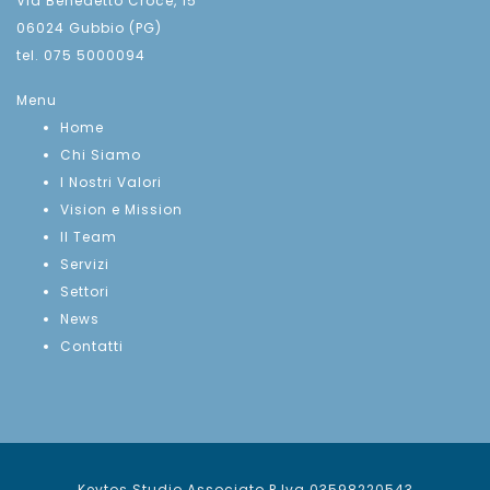
Via Benedetto Croce, 15
06024 Gubbio (PG)
tel. 075 5000094
Menu
Home
Chi Siamo
I Nostri Valori
Vision e Mission
Il Team
Servizi
Settori
News
Contatti
Keytos Studio Associato P.Iva 03598220543