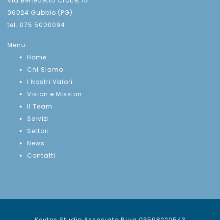
Via Benedetto Croce, 15
06024 Gubbio (PG)
tel. 075 5000094
Menu
Home
Chi Siamo
I Nostri Valori
Vision e Mission
Il Team
Servizi
Settori
News
Contatti
Keytos Studio Associato P.Iva 03598220543