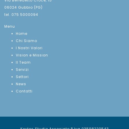
Via Benedetto Croce, 15
06024 Gubbio (PG)
tel. 075 5000094
Menu
Home
Chi Siamo
I Nostri Valori
Vision e Mission
Il Team
Servizi
Settori
News
Contatti
Keytos Studio Associato P.Iva 03598220543