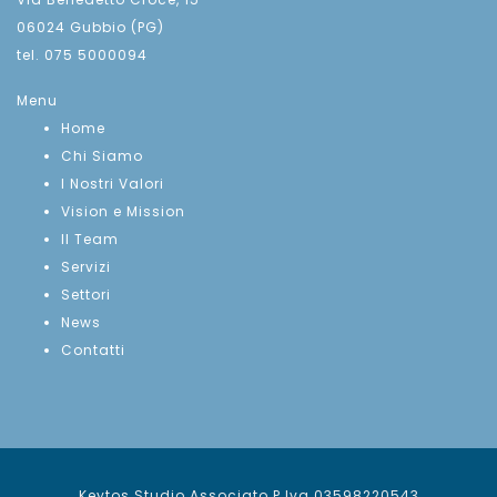
06024 Gubbio (PG)
tel. 075 5000094
Menu
Home
Chi Siamo
I Nostri Valori
Vision e Mission
Il Team
Servizi
Settori
News
Contatti
Keytos Studio Associato P.Iva 03598220543