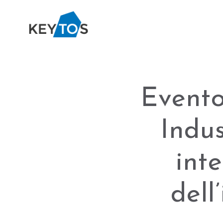
Evento
Indus
int
dell