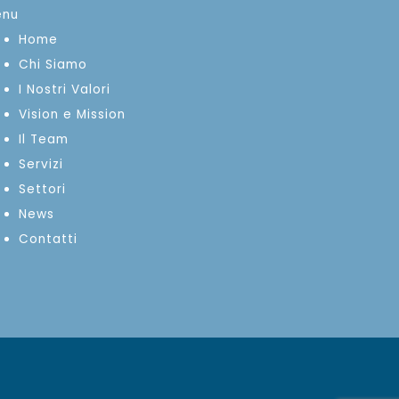
enu
Home
Chi Siamo
I Nostri Valori
Vision e Mission
Il Team
Servizi
Settori
News
Contatti