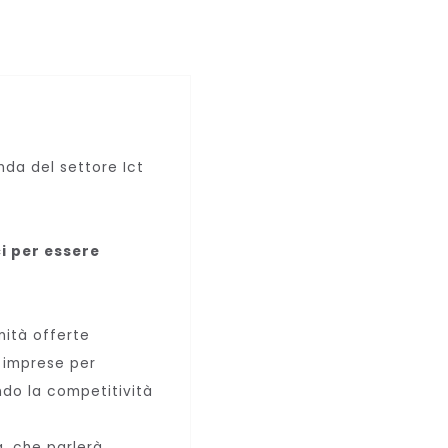
da del settore Ict
ci per essere
nità offerte
e imprese per
ndo la competitività
a,
che parlerà