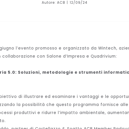
Autore: ACB
12/09/24
5 giugno l’evento
promosso e organizzato da Wintech, azien
in collaborazione con Salone d’Impresa e Quadrivium:
ria 5.0: Soluzioni, metodologie e strumenti informati
iettivo di illustrare ed esaminare i vantaggi e le opportu
alizzando la possibilità che questo programma fornisce all
rocessi produttivi e ridurre l’impatto ambientale, aumenta
ato.
Freddo, partner di Cortellazzo & Soatto ACB Member Padov