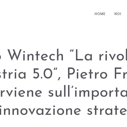
HOME
NOI
 Wintech “La rivo
tria 5.0”, Pietro 
erviene sull’import
’innovazione strat