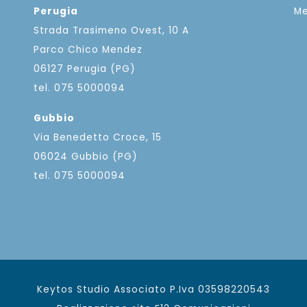
Perugia
M
Strada Trasimeno Ovest, 10 A
Parco Chico Mendez
06127 Perugia (PG)
tel. 075 5000094
Gubbio
Via Benedetto Croce, 15
06024 Gubbio (PG)
tel. 075 5000094
Keytos Studio Associato P.Iva 03598220543