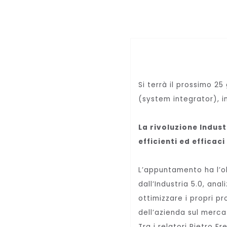
Si terrà il prossimo 2
(system integrator), 
La rivoluzione Indust
efficienti ed efficaci
L’appuntamento ha l’ob
dall’Industria 5.0, an
ottimizzare i propri p
dell’azienda sul merc
Tra i relatori Pietro 