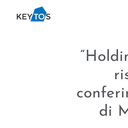
“Holdi
ri
confer
di 