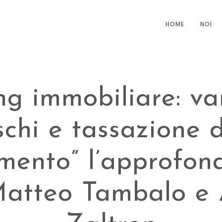
HOME
NOI
ng immobiliare: va
schi e tassazione 
imento” l’approfon
Matteo Tambalo e 