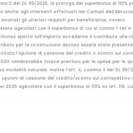
omma 2 del DL 95/2025, la proroga del superbonus al 110% 
a anche agli interventi effettuati nei Comuni dell’Abruzzo
variati gli ulteriori requisiti per beneficiarne, ovvero:
essere agevolati con il superbonus di cui ai commi 1-ter e 
erbonus spetta sull’importo eccedente il contributo alla ri
ntributo per la ricostruzione devono essere state presenta
citata l’opzione di cessione del credito o sconto sul corri
4/2020; sembrerebbe invece precluso per le spese per le qu
 sua modalità naturale. Inoltre l’art. 4, comma 3 del DL 95
 opzioni di cessione del credito/sconto sul corrispettivo
el 2026 agevolate con il superbonus al 110% ex art. 119, c