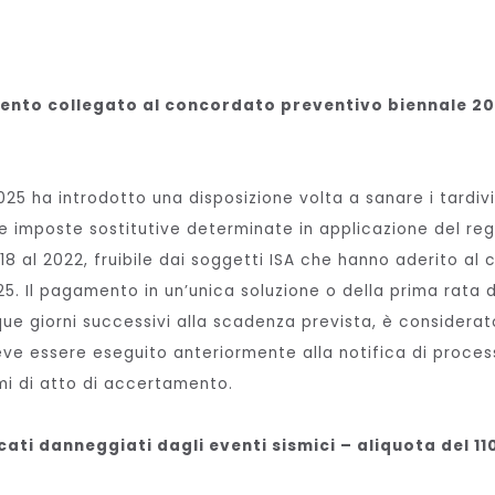
ento collegato al concordato preventivo biennale 2
2025 ha introdotto una disposizione volta a sanare i tardiv
le imposte sostitutive determinate in applicazione del r
018 al 2022, fruibile dai soggetti ISA che hanno aderito a
25. Il pagamento in un’unica soluzione o della prima rata d
que giorni successivi alla scadenza prevista, è considerat
ve essere eseguito anteriormente alla notifica di process
i di atto di accertamento.
ati danneggiati dagli eventi sismici – aliquota del 11