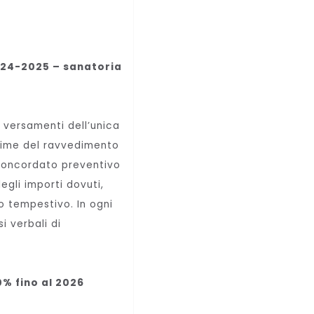
024-2025 – sanatoria
i versamenti dell’unica
egime del ravvedimento
l concordato preventivo
egli importi dovuti,
o tempestivo. In ogni
i verbali di
0% fino al 2026