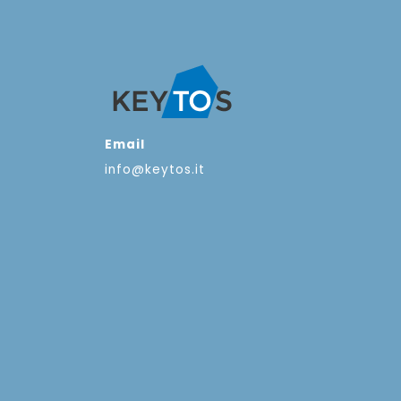
Email
info@keytos.it