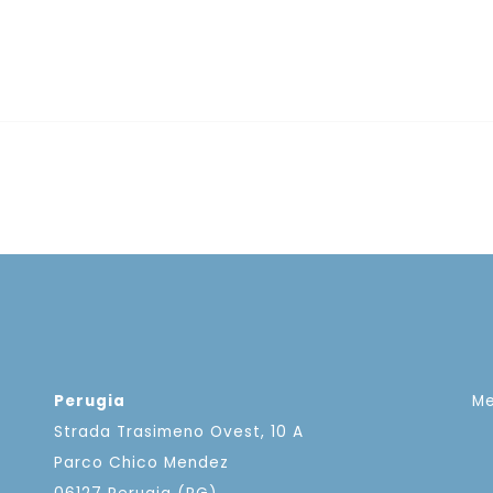
Perugia
M
Strada Trasimeno Ovest, 10 A
Parco Chico Mendez