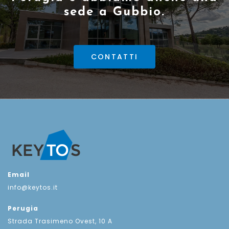
sede a Gubbio.
CONTATTI
Email
info@keytos.it
Perugia
Strada Trasimeno Ovest, 10 A