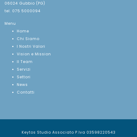
06024 Gubbio (PG)
tel. 075 5000094
Menu
Home
Chi Siamo
I Nostri Valori
Vision e Mission
Il Team
Servizi
Settori
News
Contatti
Keytos Studio Associato P.Iva 03598220543